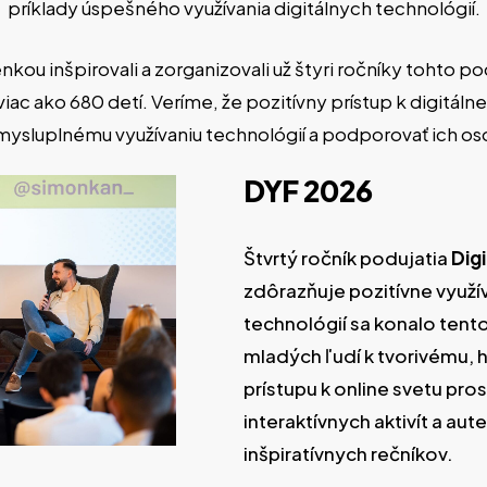
príklady úspešného využívania digitálnych technológií.
ou inšpirovali a zorganizovali už štyri ročníky tohto podu
viac ako 680 detí. Veríme, že pozitívny prístup k digitá
mysluplnému využívaniu technológií a podporovať ich os
DYF
2026
Štvrtý ročník podujatia
Dig
zdôrazňuje pozitívne využív
technológií sa konalo tento
mladých ľudí k tvorivému
prístupu k online svetu pro
interaktívnych aktivít a au
inšpiratívnych rečníkov.