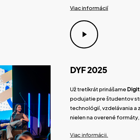
Viac informácií
Play
Video
DYF
2025
Už tretíkrát prinášame
Digi
podujatie pre študentov st
technológií, vzdelávania a 
nielen na overené formáty, 
Viac informácii.