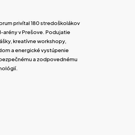
Forum privítal 180 stredoškolákov
-arény v Prešove. Podujatie
nášky, kreatívne workshopy,
odom a energické vystúpenie
 k bezpečnému a zodpovednému
nológií.