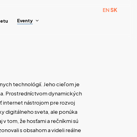
EN
SK
Eventy
netu
álnych technológií. Jeho cieľom je
eta. Prostredníctvom dynamických
ť internet nástrojom pre rozvoj
ky digitálneho sveta, ale ponúka
 v tom, že hosťami a rečníkmi sú
zonovali s obsahom a videli reálne