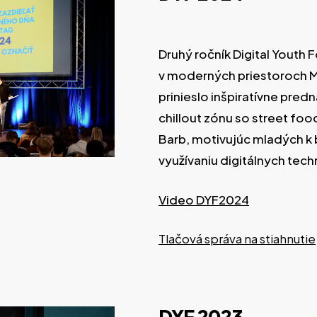
Druhý ročník Digital Youth 
v moderných priestoroch M
prinieslo inšpiratívne pred
chillout zónu so street fo
Barb, motivujúc mladých
využívaniu digitálnych tech
Video DYF2024
Tlačová správa na stiahnutie
DYF
2023