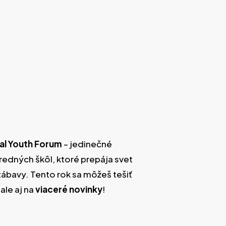
tal Youth Forum
– jedinečné
redných škôl, ktoré prepája svet
zábavy. Tento rok sa môžeš tešiť
ale aj na
viaceré novinky
!