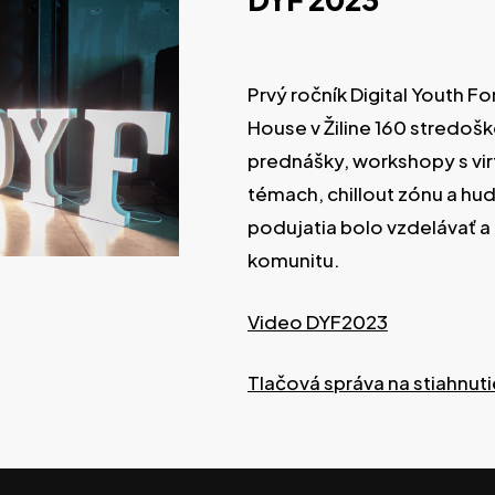
Prvý ročník Digital Youth Fo
House v Žiline 160 stredoš
prednášky, workshopy s virt
témach, chillout zónu a h
podujatia bolo vzdelávať 
komunitu.
Video DYF2023
Tlačová správa na stiahnuti